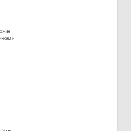
хожие
инкам и