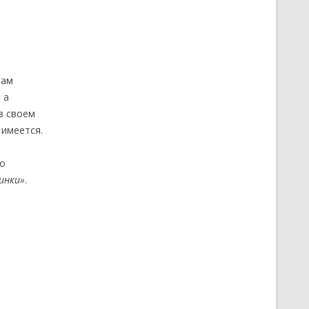
Вам
 а
в своем
 имеется.
шо
инки»
.