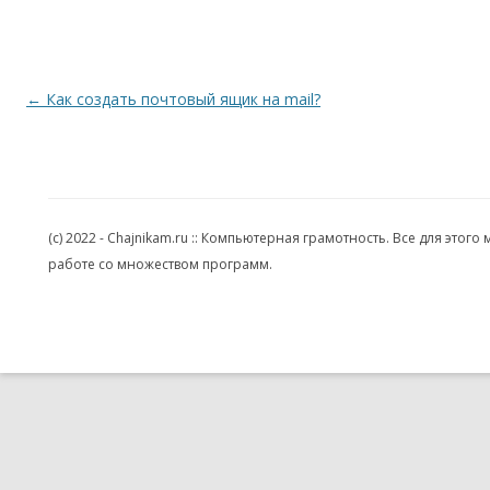
Навигация по записям
←
Как создать почтовый ящик на mail?
(c) 2022 - Chajnikam.ru :: Компьютерная грамотность. Все для эт
работе со множеством программ.