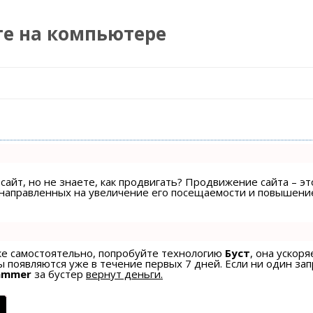
те на компьютере
Перейти к содержимому
сайт, но не знаете, как продвигать? Продвижение сайта – эт
, направленных на увеличение его посещаемости и повышени
ске самостоятельно, попробуйте технологию
Буст
, она ускоря
 появляются уже в течение первых 7 дней. Если ни один зап
ammer
за бустер
вернут деньги.