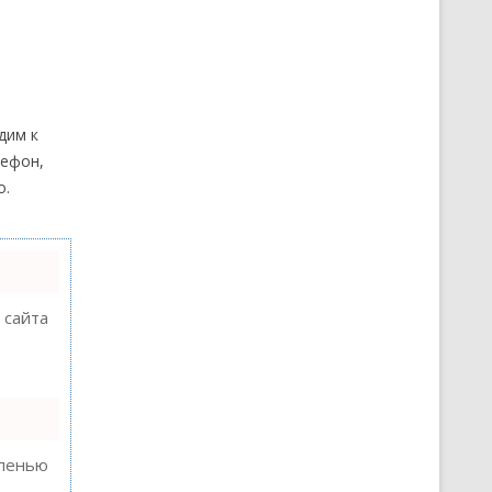
дим к
ефон,
о.
 сайта
епенью