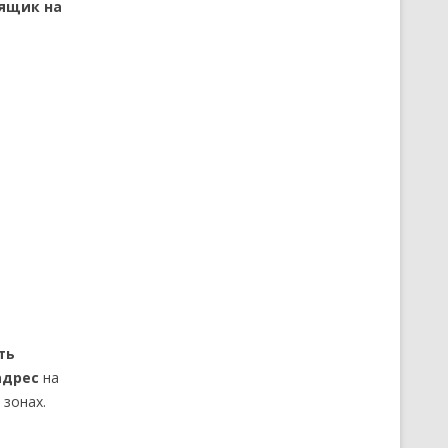
ящик на
ть
адрес
на
 зонах.