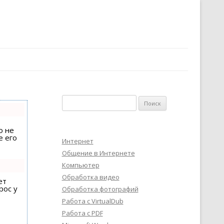
Найти:
о не
е его
Интернет
Общение в Интернете
Компьютер
Обработка видео
ет
рос у
Обработка фотографий
Работа с VirtualDub
Работа с PDF