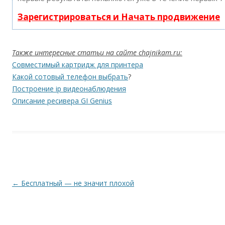
Зарегистрироваться и Начать продвижение
Также интересные статьи на сайте chajnikam.ru:
Совместимый картридж для принтера
Какой сотовый телефон выбрать
?
Построение ip видеонаблюдения
Описание ресивера GI Genius
Навигация по записям
←
Бесплатный — не значит плохой