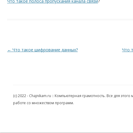
Что такое полоса пропускания канала связи
?
Навигация по записям
←
Что такое шифрование данных?
Что 
(c) 2022 - Chajnikam.ru :: Компьютерная грамотность. Все для эт
работе со множеством программ.