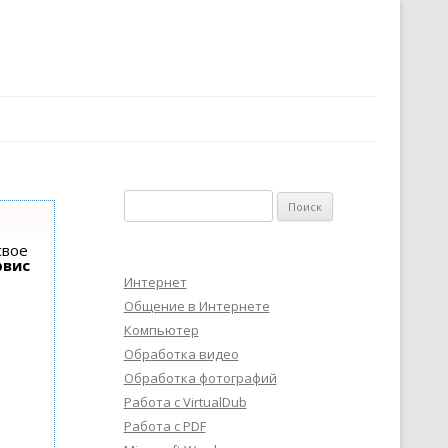
Найти:
свое
рвис
Интернет
Общение в Интернете
Компьютер
Обработка видео
Обработка фотографий
Работа с VirtualDub
Работа с PDF