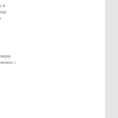
, в
 еще
ы
сверху
ю можно с