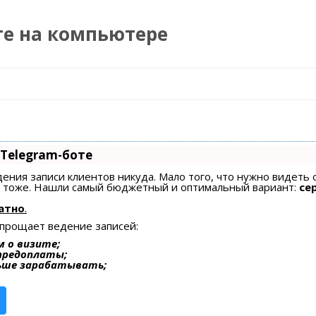
те на компьютере
Перейти к содержимому
 Telegram-боте
едения записи клиентов никуда. Мало того, что нужно видеть 
ах тоже. Нашли самый бюджетный и оптимальный вариант:
се
атно
.
упрощает ведение записей:
 о визите;
 предоплаты;
ьше зарабатывать;