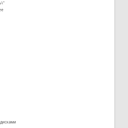
ь\"
ее
 дисками