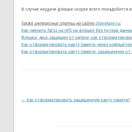
В случае неудачи флешке скорее всего понадобится 
Также интересные статьи на сайте
chajnikam.ru
:
Как сменить fat32 на ntfs на флешке без потери данны
Флешка, диск защищен от записи, как отформатирова
Как отформатировать карту памяти через компьютер
Как отформатировать карту памяти, защищенную от 
Навигация по записям
←
Как отформатировать защищенную карту памяти?