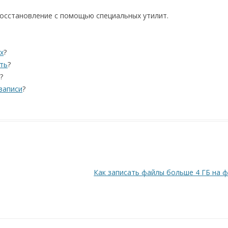
восстановление с помощью специальных утилит.
х
?
ть
?
?
записи
?
Как записать файлы больше 4 ГБ на 