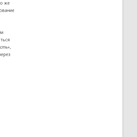
но же
рование
ии
аться
ость»
,
через