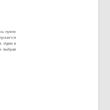
есь нужно
пускается
а. Идем в
и выбрав