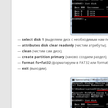
—
select disk 1
(выделяем диск с необходимым нам п
—
attributes disk clear readonly
(чистим атрибуты);
—
clean
(чистим сам диск);
—
create partition primary
(заново создаем раздел);
—
format fs=fat32
(форматируем в FAT32 или format 
—
exit
(выходим).