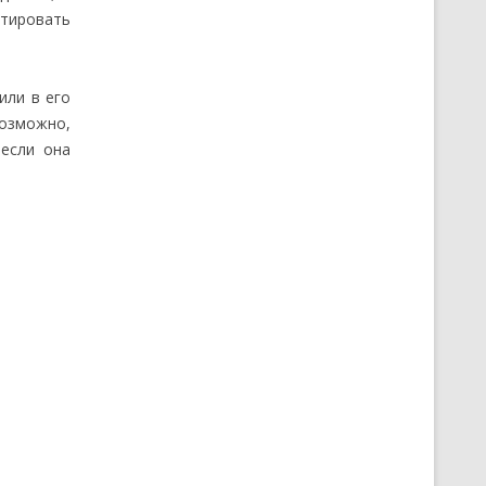
атировать
или в его
Возможно,
если она