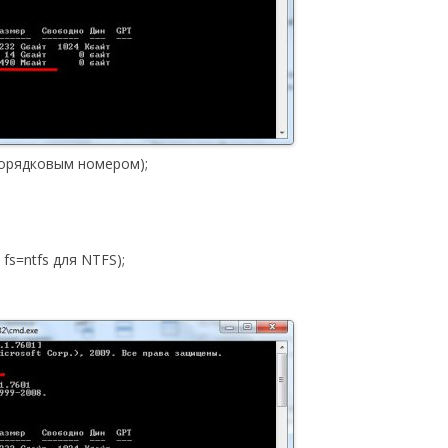
орядковым номером);
fs=ntfs для NTFS);