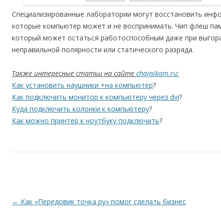
Специализированные лаборатории могут восстановить инф
которые компьютер может и не воспринимать. Чип флеш па
который может остаться работоспособным даже при выгора
неправильной полярности или статического разряда.
Также интересные статьи на сайте
chajnikam.ru
:
Как установить наушники +на компьютер
?
Как подключить монитор к компьютеру через dvi
?
Куда подключить колонки к компьютеру
?
Как можно принтер к ноутбуку подключить
?
Навигация по записям
←
Как «Передовик точка ру» помог сделать бизнес