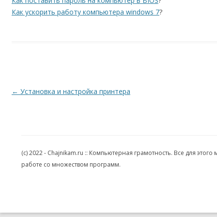
Как поставить пароль на компьютер в BIOS
?
Как ускорить работу компьютера windows 7
?
Навигация по записям
←
Установка и настройка принтера
(c) 2022 - Chajnikam.ru :: Компьютерная грамотность. Все для эт
работе со множеством программ.