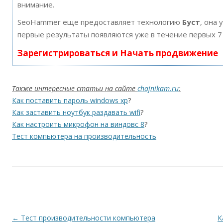
внимание.
SeoHammer еще предоставляет технологию
Буст
, она 
первые результаты появляются уже в течение первых 7
Зарегистрироваться и Начать продвижение
Также интересные статьи на сайте
chajnikam.ru
:
Как поставить пароль windows xp
?
Как заставить ноутбук раздавать wifi
?
Как настроить микрофон на виндовс 8
?
Тест компьютера на производительность
Навигация по записям
←
Тест производительности компьютера
К