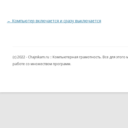
Навигация по записям
←
Компьютер включается и сразу выключается
(c) 2022 - Chajnikam.ru :: Компьютерная грамотность. Все для эт
работе со множеством программ.