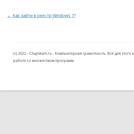
Навигация по записям
←
Как зайти в реестр Windows 7?
(c) 2022 - Chajnikam.ru :: Компьютерная грамотность. Все для эт
работе со множеством программ.