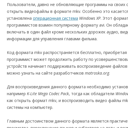
Пользователи, давно не обновляющие программы на своих с
открыть видеофайлы в формате mkv. Особенно это касаетс
установлена
операционная система
Windows XP
. Этот форма
программистов взамен популярному формату avi. Он облад
включать в один файл кроме нескольких дорожек аудио, вид
информации для управления главами фильма.
Код формата mkv распространяется бесплатно, приобретая
программист может продолжить работу по усовершенствова
устройств начинает поддерживать воспроизведение файлов
можно узнать на сайте разработчиков
matroska.org
.
Для воспроизведения данного формата необходимо устано
например
K-Lite Mega Codec Pack
, тогда как обладатели
Windo
как открыть формат mkv, и воспроизводить видео файлы mk
системы на компьютер.
Главным достоинством данного формата является практичес
просмотра, переключение языков и субтитров на лету, и в