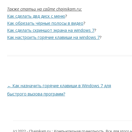
Также статьи на сайте chajnikam.ru:
Как сделать двд диск с меню
?
Как обрезать чёрные полосы в видео
?
Как сделать скриншот экрана на windows 7
?
Как настроить горячие клавиши на windows 7
?
Навигация по записям
←
Как назначить горячие клавиши в Windows 7 для
быстрого вызова программ?
(c) 2022 - Chajnikam.ru :: Компьютерная грамотность. Все для эт