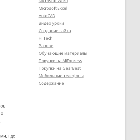
Microsoft Word
Microsoft Excel
AutoCAD
Видео уроки
Создание сайта
Hi Tech
Разное
Обучающие материалы
Покупки на AliExpress
Покупки на GearBest
Мобильные телефоны
Содержание
лов
но
.
ми, где