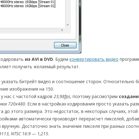
екодировать
из AVI в DVD
. Будем
конвертировать видео
програм
воляет получить желаемый результат.
о указать битрейт видео и соотношение сторон. Относительно б
ние изображения на 150.
 у нас с частотой кадров
23,98fps
, поэтому рассмотрим
создани
инки
720х480
. Если в настройках кодирования просто указать раз
а до этого размера. Это недостаток, в некоторых случаях, этой
ройками автоматически производят перерасчет пикселей, доба
 вручную. Достаточно знать значение пикселя при разных соот
,9113, NTSC 16:9 — 1,215
.