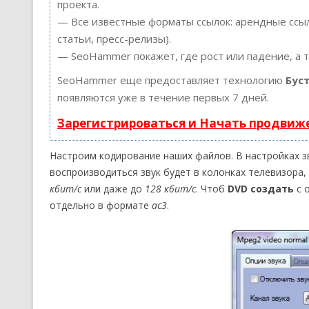
проекта.
— Все известные форматы ссылок: арендные ссыл
статьи, пресс-релизы).
— SeoHammer покажет, где рост или падение, а 
SeoHammer еще предоставляет технологию
Бус
появляются уже в течение первых 7 дней.
Зарегистрироваться и Начать продвиж
Настроим кодирование наших файлов. В настройках зв
воспроизводиться звук будет в колонках телевизора,
кбит/с
или даже до
128 кбит/с
. Чтоб
DVD создать
с 
отдельно в формате
ac3
.