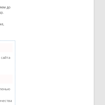
ляем до
80-
же,
 сайта
епенью
ачества