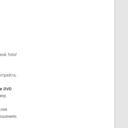
мой
Total
итрейта,
е DVD
мер
вляя
ношениях