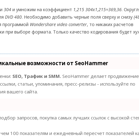
ки
304
и умножим на коэффициент
1,215 304х1,215=369,36
. Округ
для
DVD 480
. Необходимо добавить черные поля сверху и снизу
(4
ся программой
Wondershare video converter
, то никаких расчетов
ки при выборе формата. Только качество кодирования будет ху
икальные возможности от SeoHammer
ценки:
SEO, Трафик и SMM.
SeoHammer делает продвижение
ссылки, статьи, упоминания, пресс-релизы - используйте по
я вашего сайта.
одбор запросов, покупка самых лучших ссылок с высокой ст
 чем 100 показателям и ежедневный пересчет показателей к