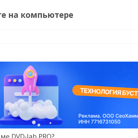
те на компьютере
Перейти к содержимому
мме DVD-lab PRO?