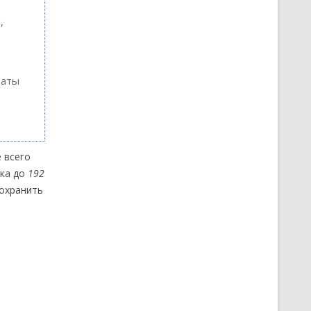
,
таты
 всего
ука до
192
сохранить