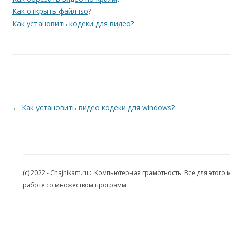
Как открыть файл iso
?
Как установить кодеки для видео
?
Навигация по записям
←
Как установить видео кодеки для windows?
(c) 2022 - Chajnikam.ru :: Компьютерная грамотность. Все для эт
работе со множеством программ.