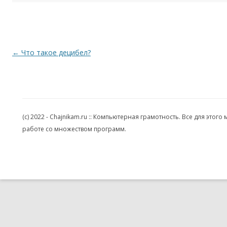
Навигация по записям
←
Что такое децибел?
(c) 2022 - Chajnikam.ru :: Компьютерная грамотность. Все для эт
работе со множеством программ.