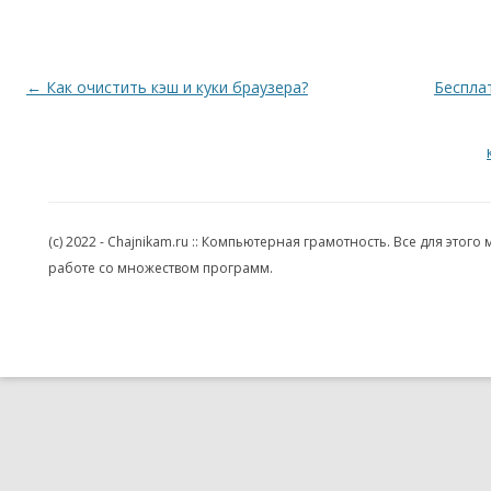
Навигация по записям
←
Как очистить кэш и куки браузера?
Беспла
(c) 2022 - Chajnikam.ru :: Компьютерная грамотность. Все для эт
работе со множеством программ.