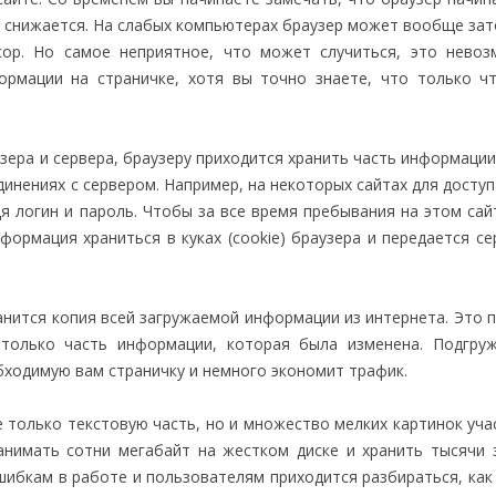
ты снижается. На слабых компьютерах браузер может вообще за
сор. Но самое неприятное, что может случиться, это нево
ормации на страничке, хотя вы точно знаете, что только ч
ера и сервера, браузеру приходится хранить часть информации
нениях с сервером. Например, на некоторых сайтах для доступа
 логин и пароль. Чтобы за все время пребывания на этом сай
нформация храниться в куках (cookie) браузера и передается се
анится копия всей загружаемой информации из интернета. Это 
 только часть информации, которая была изменена. Подгру
бходимую вам страничку и немного экономит трафик.
не только текстовую часть, но и множество мелких картинок уч
нимать сотни мегабайт на жестком диске и хранить тысячи 
 ошибкам в работе и пользователям приходится разбираться, как