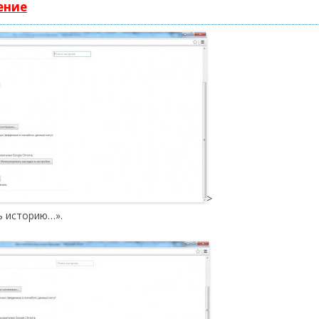
ение
>
ь историю…».