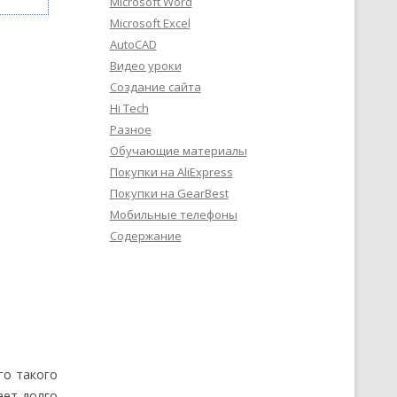
Microsoft Word
Microsoft Excel
AutoCAD
Видео уроки
Создание сайта
Hi Tech
Разное
Обучающие материалы
Покупки на AliExpress
Покупки на GearBest
Мобильные телефоны
Содержание
го такого
ает долго