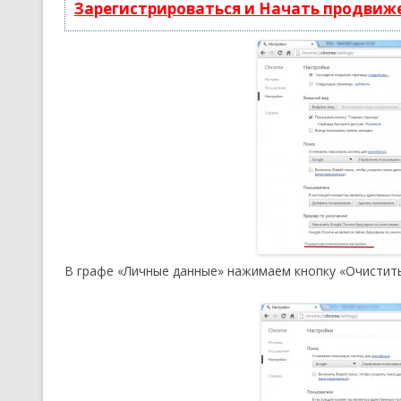
Зарегистрироваться и Начать продвиж
В графе «Личные данные» нажимаем кнопку «Очистит