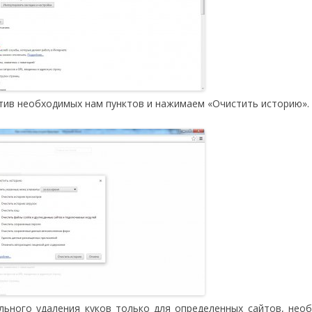
тив необходимых нам пунктов и нажимаем «Очистить историю».
льного удаления куков только для определенных сайтов, нео