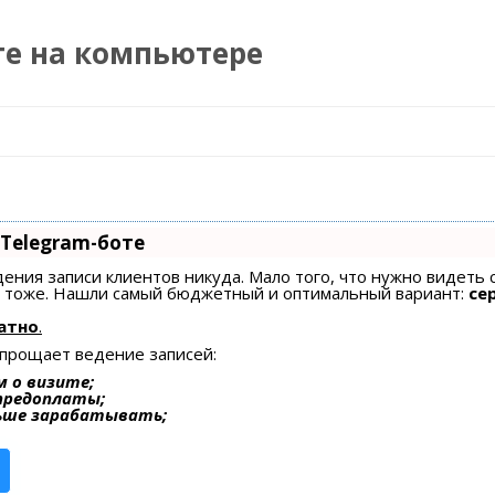
те на компьютере
Перейти к содержимому
 Telegram-боте
едения записи клиентов никуда. Мало того, что нужно видеть 
ах тоже. Нашли самый бюджетный и оптимальный вариант:
се
атно
.
упрощает ведение записей:
 о визите;
 предоплаты;
ьше зарабатывать;