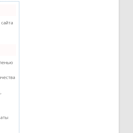
 сайта
епенью
ачества
,
таты