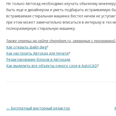
Не только Автокад необходимо изучать обычному инженеру
быть еще и дизайнером и уметь подбирать встраиваемую бы
встраиваемая стиральная машинка Вестел ничем не уступае
при этом может замечательно вписаться в интерьер в тех м
полноразмерную стиральную машинку.
Также статьи на сайте chajnikam.ru, связанные с программой
Как открыть файл dwg
?
Как настроить Автокад для печати
?
Редактирование блоков в Автокаде
Как выделить все объекты одного слоя в AutoCAD
?
Навигация по записям
←
Бесплатный векторный редактор