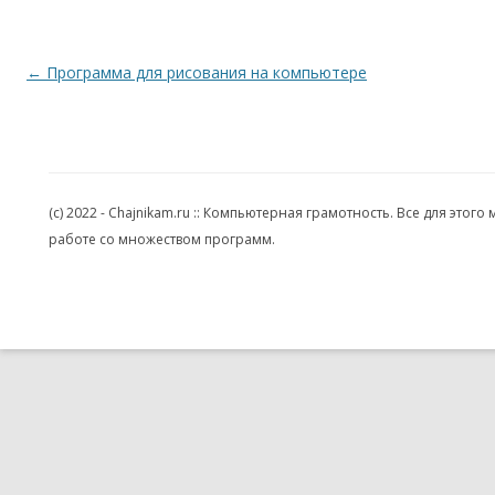
Навигация по записям
←
Программа для рисования на компьютере
(c) 2022 - Chajnikam.ru :: Компьютерная грамотность. Все для эт
работе со множеством программ.