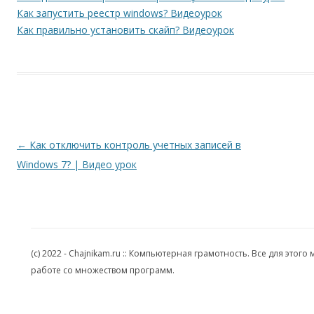
Как запустить реестр windows? Видеоурок
Как правильно установить скайп? Видеоурок
Навигация по записям
←
Как отключить контроль учетных записей в
Windows 7? | Видео урок
(c) 2022 - Chajnikam.ru :: Компьютерная грамотность. Все для эт
работе со множеством программ.