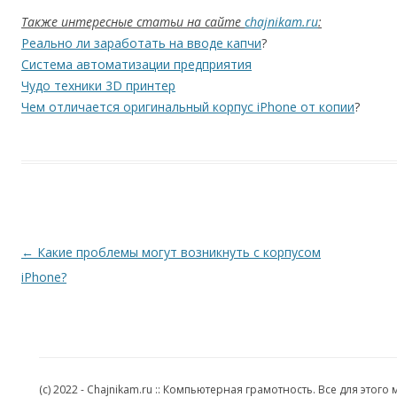
Также интересные статьи на сайте
chajnikam.ru
:
Реально ли заработать на вводе капчи
?
Система автоматизации предприятия
Чудо техники 3D принтер
Чем отличается оригинальный корпус iPhone от копии
?
Навигация по записям
←
Какие проблемы могут возникнуть с корпусом
iPhone?
(c) 2022 - Chajnikam.ru :: Компьютерная грамотность. Все для эт