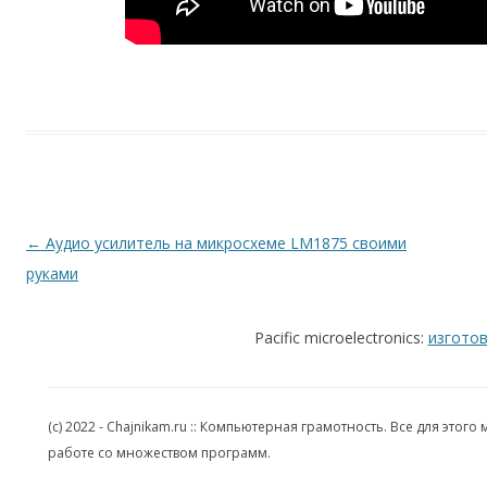
Навигация по записям
←
Аудио усилитель на микросхеме LM1875 своими
руками
Pacific microelectronics:
изготов
(c) 2022 - Chajnikam.ru :: Компьютерная грамотность. Все для эт
работе со множеством программ.