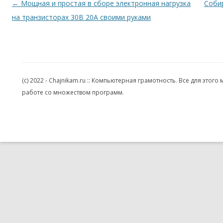
Навигация по записям
←
Мощная и простая в сборе электронная нагрузка
Соби
на транзисторах 30В 20А своими руками
(c) 2022 - Chajnikam.ru :: Компьютерная грамотность. Все для эт
работе со множеством программ.