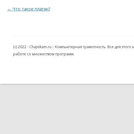
Навигация по записям
←
Что такое плагин?
(c) 2022 - Chajnikam.ru :: Компьютерная грамотность. Все для эт
работе со множеством программ.