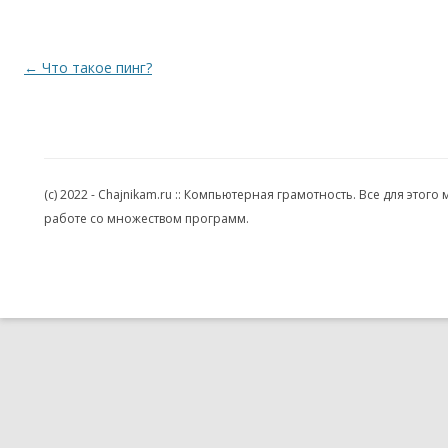
Навигация по записям
←
Что такое пинг?
(c) 2022 - Chajnikam.ru :: Компьютерная грамотность. Все для эт
работе со множеством программ.