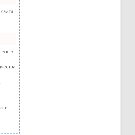
 сайта
епенью
ачества
,
таты