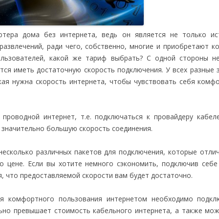
ютера дома без интернета, ведь он является не только ис
азвлечений, ради чего, собственно, многие и приобретают к
льзователей, какой же тариф выбрать? С одной стороны не
тся иметь достаточную скорость подключения. У всех разные 
кая нужна скорость интернета, чтобы чувствовать себя комф
 проводной интернет, т.е. подключаться к провайдеру кабел
ь значительно большую скорость соединения.
несколько различных пакетов для подключения, которые отли
о цене. Если вы хотите немного сэкономить, подключив себ
, что предоставляемой скорости вам будет достаточно.
ля комфортного пользования интернетом необходимо подкл
льно превышает стоимость кабельного интернета, а также мо