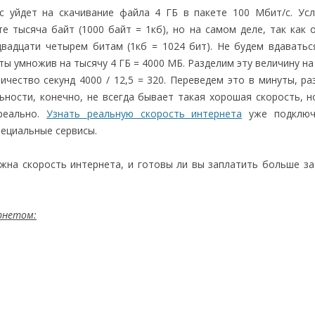
с уйдет на скачивание файла 4 ГБ в пакете 100 Мбит/с. Ус
 тысяча байт (1000 байт = 1кб), но на самом деле, так как 
вадцати четырем битам (1кб = 1024 бит). Не будем вдаватьс
ы умножив на тысячу 4 ГБ = 4000 МБ. Разделим эту величину на
ичество секунд 4000 / 12,5 = 320. Переведем это в минуты, ра
ьности, конечно, не всегда бывает такая хорошая скорость, н
реально.
Узнать реальную скорость интернета
уже подключ
ециальные сервисы.
ужна скорость интернета, и готовы ли вы заплатить больше з
ернетом: