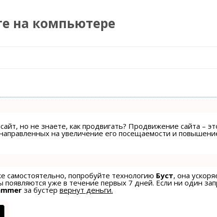
те на компьютере
Перейти к содержимому
сайт, но не знаете, как продвигать? Продвижение сайта – эт
, направленных на увеличение его посещаемости и повышени
ске самостоятельно, попробуйте технологию
Буст
, она ускоря
 появляются уже в течение первых 7 дней. Если ни один зап
ammer
за бустер
вернут деньги.