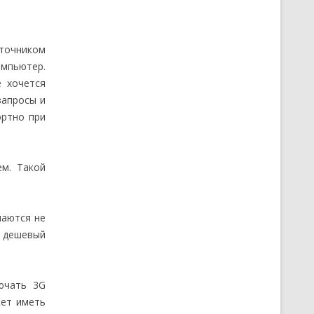
точником
омпьютер.
 хочется
запросы и
ортно при
ем. Такой
чаются не
е дешевый
ючать 3G
жет иметь