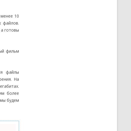
 менее 10
х файлов.
 а готовы
ный фильм
ся файлы
рения. На
егабитах.
чим более
 мы будем