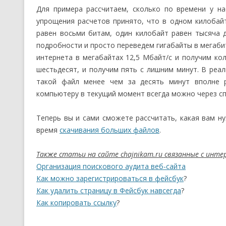
Для примера рассчитаем, сколько по времени у на
упрощения расчетов принято, что в одном килобайте
равен восьми битам, один килобайт равен тысяча д
подробности и просто переведем гигабайты в мегабит
интернета в мегабайтах 12,5 Мбайт/с и получим кол
шестьдесят, и получим пять с лишним минут. В реал
такой файл менее чем за десять минут вполне 
компьютеру в текущий момент всегда можно через сп
Теперь вы и сами сможете рассчитать, какая вам н
время
скачивания больших файлов
.
Также статьи на сайте chajnikam.ru связанные с инт
Организация поискового аудита веб-сайта
Как можно зарегистрироваться в фейсбук
?
Как удалить страницу в Фейсбук навсегда
?
Как копировать ссылку
?