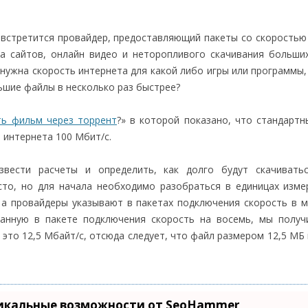
 встретится провайдер, предоставляющий пакеты со скоростью
а сайтов, онлайн видео и неторопливого скачивания больши
 нужна скорость интернета для какой либо игры или программы,
ьшие файлы в несколько раз быстрее?
ть фильм через торрент
?» в которой показано, что стандарт
 интернета 100 Мбит/с.
вести расчеты и определить, как долго будут скачивать
сто, но для начала необходимо разобраться в единицах изме
а провайдеры указывают в пакетах подключения скорость в м
азанную в пакете подключения скорость на восемь, мы полу
 это 12,5 Мбайт/с, отсюда следует, что файл размером 12,5 МБ
икальные возможности от SeoHammer