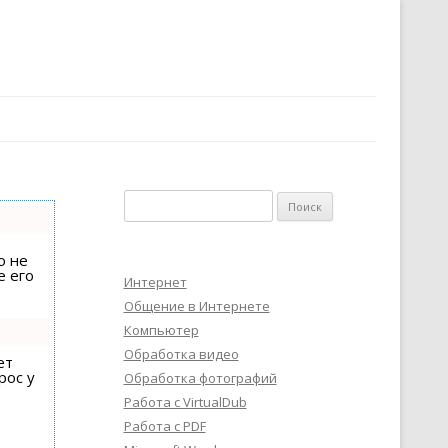
Найти:
о не
е его
Интернет
Общение в Интернете
Компьютер
Обработка видео
ет
рос у
Обработка фотографий
Работа с VirtualDub
Работа с PDF