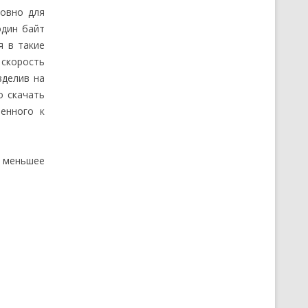
ловно для
один байт
я в такие
 скорость
зделив на
о скачать
енного к
а меньшее