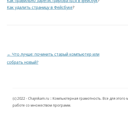
Как правильно зарегистрироваться в фейсбук
?
Как удалить страницу в Фейсбуке
?
Навигация по записям
←
Что лучше: починить старый компьютер или
собрать новый?
(c) 2022 - Chajnikam.ru :: Компьютерная грамотность. Все для эт
работе со множеством программ.