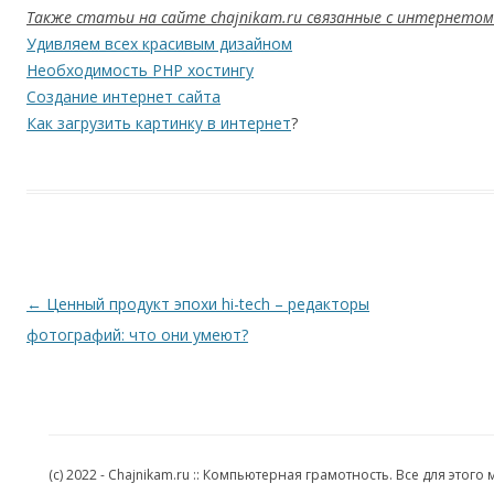
Также статьи на сайте chajnikam.ru связанные с интернетом
Удивляем всех красивым дизайном
Необходимость PHP хостингу
Создание интернет сайта
Как загрузить картинку в интернет
?
Навигация по записям
←
Ценный продукт эпохи hi-tech – редакторы
фотографий: что они умеют?
(c) 2022 - Chajnikam.ru :: Компьютерная грамотность. Все для эт