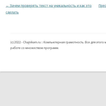
Навигация по записям
←
Зачем проверять текст на уникальность и как это
Прео
сделать
(c) 2022 - Chajnikam.ru :: Компьютерная грамотность. Все для эт
работе со множеством программ.