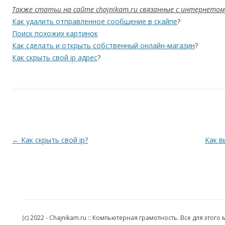
Также статьи на сайте chajnikam.ru связанные с интернетом
Как удалить отправленное сообщение в скайпе
?
Поиск похожих картинок
Как сделать и открыть собственный онлайн-магазин
?
Как скрыть свой ip адрес
?
Навигация по записям
←
Как скрыть свой ip?
Как в
(c) 2022 - Chajnikam.ru :: Компьютерная грамотность. Все для эт