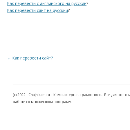
Как перевести с английского на русский
?
Как перевести сайт на русский
?
Навигация по записям
←
Как перевести сайт?
(c) 2022 - Chajnikam.ru :: Компьютерная грамотность. Все для эт
работе со множеством программ.