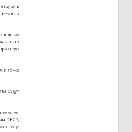
 второй к
, немного
ехнологии
да кто-то
 принтеры
, к точке
тва будут
тановлен.
жим DHCP,
 быть еще