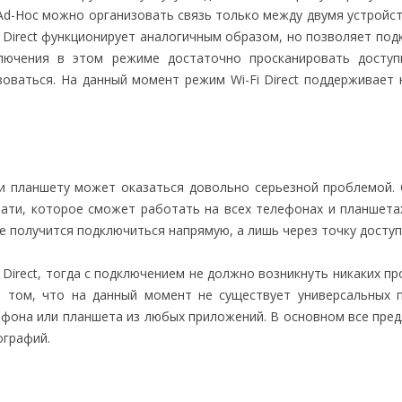
 Ad-Hoc можно организовать связь только между двумя устройств
Direct функционирует аналогичным образом, но позволяет под
лючения в этом режиме достаточно просканировать доступн
зоваться. На данный момент режим Wi-Fi Direct поддерживает 
ли планшету может оказаться довольно серьезной проблемой.
ати, которое сможет работать на всех телефонах и планшета
не получится подключиться напрямую, а лишь через точку доступа
 Direct, тогда с подключением не должно возникнуть никаких пр
в том, что на данный момент не существует универсальных 
фона или планшета из любых приложений. В основном все пре
ографий.