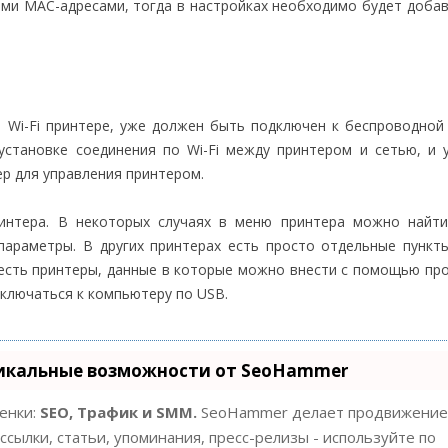
ыми MAC-адресами, тогда в настройках необходимо будет доба
 Wi-Fi принтере, уже должен быть подключен к беспроводной 
установке соединения по Wi-Fi между принтером и сетью, и 
р для управления принтером.
принтера. В некоторых случаях в меню принтера можно найт
параметры. В других принтерах есть просто отдельные пункт
есть принтеры, данные в которые можно внести с помощью пр
дключаться к компьютеру по USB.
икальные возможности от SeoHammer
ценки:
SEO, Трафик и SMM.
SeoHammer делает продвижение
ссылки, статьи, упоминания, пресс-релизы - используйте по