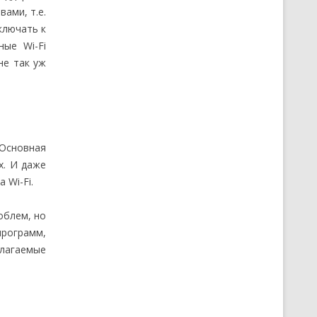
ами, т.е.
ключать к
ые Wi-Fi
не так уж
 Основная
х. И даже
 Wi-Fi.
облем, но
программ,
длагаемые