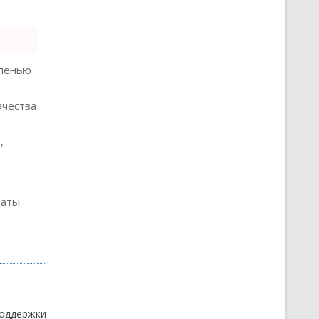
епенью
ачества
,
таты
поддержки