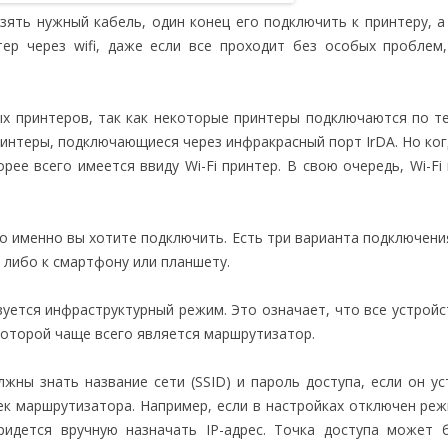
ять нужный кабель, один конец его подключить к принтеру, а
ер через wifi, даже если все проходит без особых проблем
х принтеров, так как некоторые принтеры подключаются по т
принтеры, подключающиеся через инфракрасный порт IrDA. Но ког
рее всего имеется ввиду Wi-Fi принтер. В свою очередь, Wi-Fi
то именно вы хотите подключить. Есть три варианта подключения
, либо к смартфону или планшету.
ьзуется инфраструктурный режим. Это означает, что все устройс
 которой чаще всего является маршрутизатор.
жны знать название сети (SSID) и пароль доступа, если он ус
ек маршрутизатора. Например, если в настройках отключен ре
придется вручную назначать IP-адрес. Точка доступа может