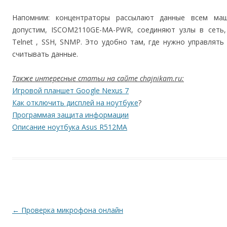
Напомним: концентраторы рассылают данные всем маш
допустим, ISCOM2110GE-MA-PWR, соединяют узлы в сеть,
Telnet , SSH, SNMP. Это удобно там, где нужно управлять 
считывать данные.
Также интересные статьи на сайте chajnikam.ru:
Игровой планшет Google Nexus 7
Как отключить дисплей на ноутбуке
?
Программая защита информации
Описание ноутбука Asus R512MA
Навигация по записям
←
Проверка микрофона онлайн