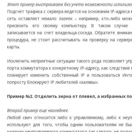
Этот пример выстраиваем без учета возможности использо
Подсчет трафика с сервера ведется на основании IP-адреса
сеть оставляет немало лазеек – например, кто-либо мож
присвоить его своему компьютеру. В таком случае 
записывается на счет владельца-соседа. Обратите внима
процедура, не стоит рассчитывать на проверку на сервер
карты.
Исключить неприятные ситуации такого рода позволяет уп
порта коммутатора к конкретному IP-адресу, как следствие
планирует изменить собственный IP и пользоваться Инт
попросту блокируют IP любителей «халявы».
Пример №2. Отделить зерна от плевел, а избранных п
Второй пример еще нагляднее.
Любой свич относится либо к управляемому, либо к неу
используют для того, чтобы одним пользователям не был
наличии неуправляемого коммутатора так сделать не получи