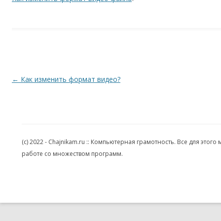
Навигация по записям
←
Как изменить формат видео?
(c) 2022 - Chajnikam.ru :: Компьютерная грамотность. Все для эт
работе со множеством программ.