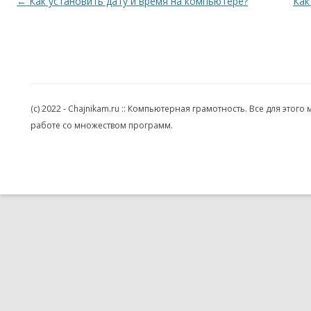
Навигация по записям
←
Как установить дату и время на компьютере?
Как
(c) 2022 - Chajnikam.ru :: Компьютерная грамотность. Все для эт
работе со множеством программ.