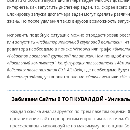
Все эти способы запуска диспетчера задач Windows довольн
интернете, как запустить диспетчер задач, то, скорее всего
Блокировку запуска диспетчера задач могут сделать различ
жизнь. Но после удаления таких вирусов возможность запус
Исправить подобную ситуацию можно отредактировав реестр
или запустить
«Редактор локальной групповой политики»
, ч
редактора необходимо в поиске Windows или графе
«Выполн
«Редактор локальной групповой политики»
. Нам понадобитс
«Локальный компьютер \ Конфигурация пользователя \ Адми
действия после нажатия Ctrl+Alt+Del»
, где необходимо буде
диспетчер задач»
, установив значение
«Отключен»
или
«Не 
Забиваем Сайты В ТОП КУВАЛДОЙ - Уникал
Каждая ссылка анализируется по трем пакетам оценки:
продвижение сайта прозрачным и простым занятием. Ссы
пресс-релизы - используйте по максимуму потенциал S