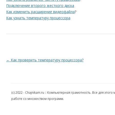
Подключение второго жесткого диска
Как изменить расширение видеофайла
?
Как узнать температуру процессора
Навигация по записям
←
Как проверить температуру процессора?
(c) 2022 - Chajnikam.ru :: Компьютерная грамотность. Все для эт
работе со множеством программ.