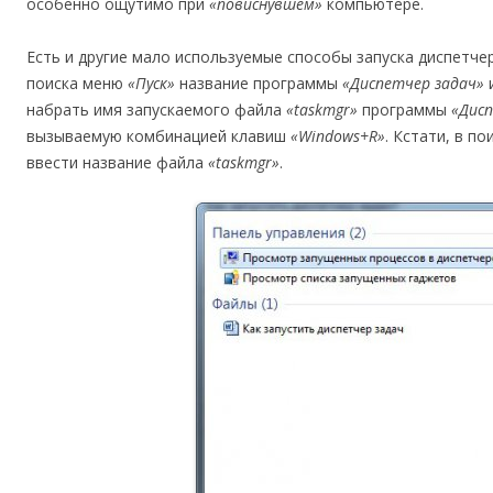
особенно ощутимо при
«повиснувшем»
компьютере.
Есть и другие мало используемые способы запуска диспетче
поиска меню
«Пуск»
название программы
«Диспетчер задач»
и
набрать имя запускаемого файла
«taskmgr»
программы
«Дисп
вызываемую комбинацией клавиш
«Windows+R»
. Кстати, в п
ввести название файла
«taskmgr»
.