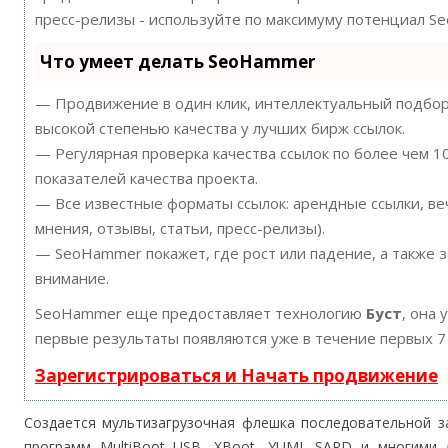
пресс-релизы - используйте по максимуму потенциал S
Что умеет делать SeoHammer
— Продвижение в один клик, интеллектуальный подбор 
высокой степенью качества у лучших бирж ссылок.
— Регулярная проверка качества ссылок по более чем 
показателей качества проекта.
— Все известные форматы ссылок: арендные ссылки, ве
мнения, отзывы, статьи, пресс-релизы).
— SeoHammer покажет, где рост или падение, а также 
внимание.
SeoHammer еще предоставляет технологию
Буст
, она 
первые результаты появляются уже в течение первых 7
Зарегистрироваться и Начать продвижение
Создается мультизагрузочная флешка последовательной з
программ MultiBoot USB, XBoot, YUMI, SARD и многими 