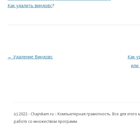
Как удалить виндовс
?
Навигация по записям
←
Удаление Виндовс
Как у
или
(c) 2022 - Chajnikam.ru :: Компьютерная грамотность. Все для эт
работе со множеством программ.