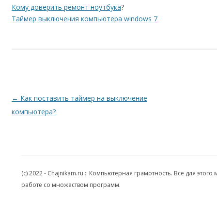
Кому доверить ремонт ноутбука
?
Таймер выключения компьютера windows 7
Навигация по записям
←
Как поставить таймер на выключение
компьютера?
(c) 2022 - Chajnikam.ru :: Компьютерная грамотность. Все для эт
работе со множеством программ.