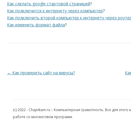
Как сделать google стартовой страницей
?
Как подключится к интернету через компьютер
?
Как подключить второй компьютер к интернету через роуте
Как изменить формат файла
?
Навигация по записям
←
Как проверить сайт на вирусы?
Ка
(c) 2022 - Chajnikam.ru :: Компьютерная грамотность. Все для эт
работе со множеством программ.