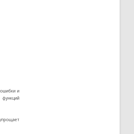
 ошибки и
м функций
 упрощает