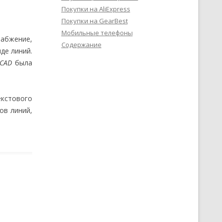
Покупки на AliExpress
Покупки на GearBest
Мобильные телефоны
абжение,
Содержание
де линий.
oCAD
была
екстового
ов линий,