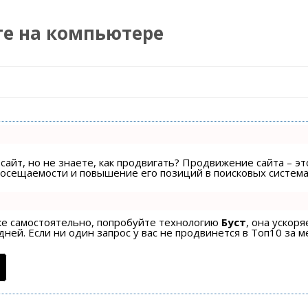
те на компьютере
Перейти к содержимому
сайт, но не знаете, как продвигать? Продвижение сайта – эт
посещаемости и повышение его позиций в поисковых система
ске самостоятельно, попробуйте технологию
Буст
, она ускор
ней. Если ни один запрос у вас не продвинется в Топ10 за м