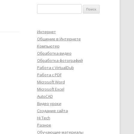
Найти:
Интернет
Общение в Интернете
Компьютер
Обработка видео
Обработка фотографий
Работа с VirtualDub
Работа с PDF
Microsoft Word
Microsoft Excel
AutoCAD
Видео уроки
Создание сайта
Hi Tech
Разное
Обучающие материалы