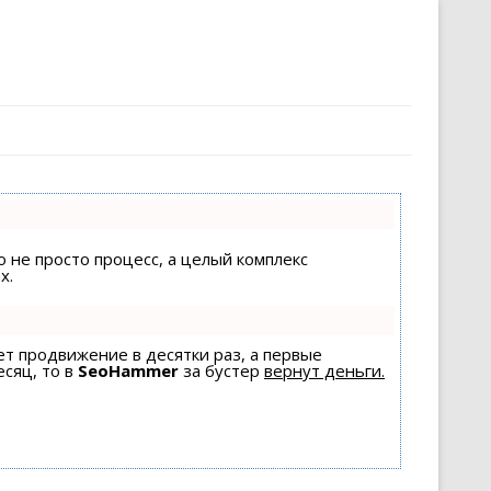
о не просто процесс, а целый комплекс
х.
яет продвижение в десятки раз, а первые
есяц, то в
SeoHammer
за бустер
вернут деньги.