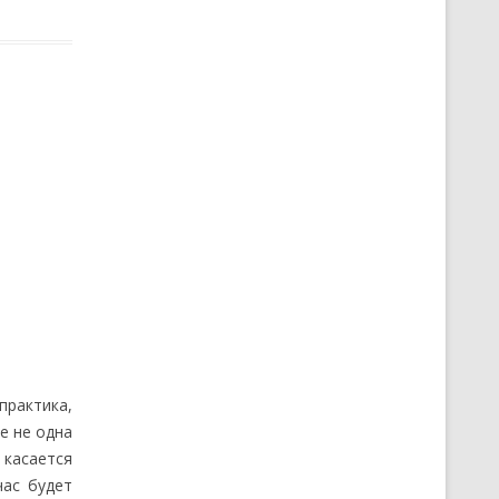
практика,
е не одна
 касается
час будет