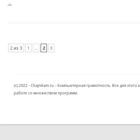
→
2 из 3
1
...
2
3
(c) 2022 - Chajnikam.ru :: Компьютерная грамотность. Все для эт
работе со множеством программ.