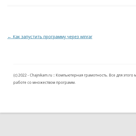
Навигация по записям
←
Как запустить программу через winrar
(c) 2022 - Chajnikam.ru :: Компьютерная грамотность. Все для эт
работе со множеством программ.