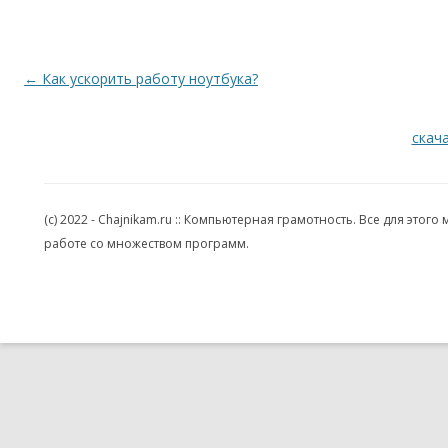
Навигация по записям
←
Как ускорить работу ноутбука?
скача
(c) 2022 - Chajnikam.ru :: Компьютерная грамотность. Все для эт
работе со множеством программ.