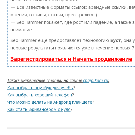
— Все известные форматы ссылок: арендные ссылки, ве
мнения, отзывы, статьи, пресс-релизы).
— SeoHammer покажет, где рост или падение, а также 
внимание.
SeoHammer еще предоставляет технологию
Буст
, она 
первые результаты появляются уже в течение первых 7
Зарегистрироваться и Начать продвижение
Также интересные статьи на сайте
chajnikam.ru
:
Как выбрать ноутбук для учебы
?
Как выбрать хороший телефон
?
Что можно делать на Андроид планшете
?
Как стать фрилансером с нуля
?