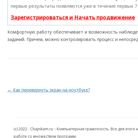
первые результаты появляются уже в течение первых 7
Зарегистрироваться и Начать продвижение
Комфортную работу обеспечивает и возможность наблюден
заданий. Причем, можно контролировать процесс и непосред
Навигация по записям
←
Как перевернуть экран на ноутбуке?
(c) 2022 - Chajnikam.ru :: Компьютерная грамотность. Все для эт
работе со множеством программ.