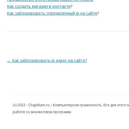
Как создать магазин в контакте
?
Как заблокировать определенный ip на сайте
?
Навигация по записям
←
Как заблокировать ip адрес на сайте?
(c) 2022 - Chajnikam.ru :: Компьютерная грамотность. Все для эт
работе со множеством программ.