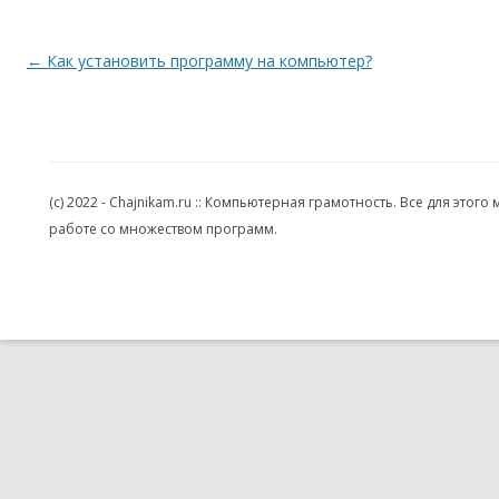
Навигация по записям
←
Как установить программу на компьютер?
(c) 2022 - Chajnikam.ru :: Компьютерная грамотность. Все для эт
работе со множеством программ.