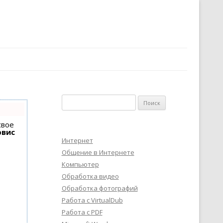
Найти:
свое
рвис
Интернет
Общение в Интернете
Компьютер
Обработка видео
Обработка фотографий
Работа с VirtualDub
Работа с PDF