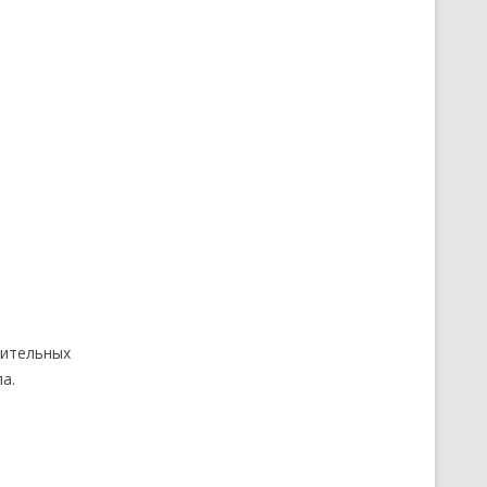
нительных
а.