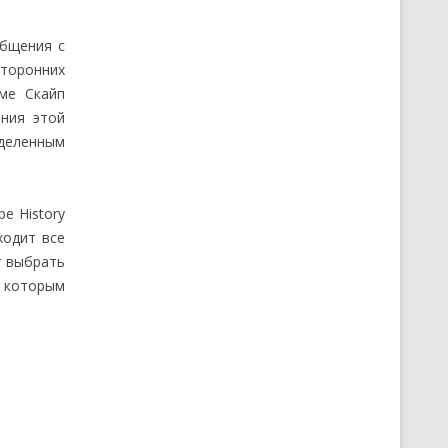
общения с
сторонних
ме Скайп
ния этой
еделенным
e History
ходит все
т выбрать
с которым