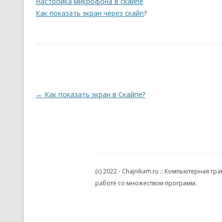
Настройка микрофона в скайпе
Как показать экран через скайп
?
Навигация по записям
←
Как показать экран в Скайпе?
(c) 2022 - Chajnikam.ru :: Компьютерная 
работе со множеством программ.