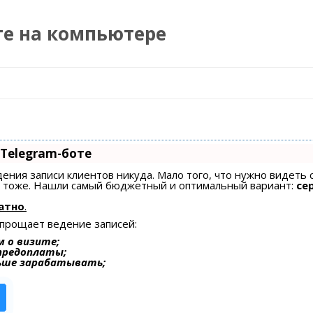
те на компьютере
Перейти к содержимому
 Telegram-боте
едения записи клиентов никуда. Мало того, что нужно видеть 
ах тоже. Нашли самый бюджетный и оптимальный вариант:
се
атно
.
упрощает ведение записей:
 о визите;
 предоплаты;
ьше зарабатывать;