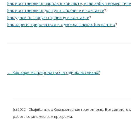
Как восстановить пароль в контакте, если забыл номер тел
Как восстановить доступ к странице в контакте
?
Как удалить старую страницу в контакте
?
Как зарегистрироваться в одноклассниках бесплатно
?
Навигация по записям
←
Как зарегистрироваться в одноклассниках?
(c) 2022 - Chajnikam.ru :: Компьютерная грамотность. Все для эт
работе со множеством программ.